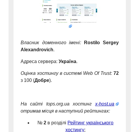
Власник доменного імені:
Rostilo Sergey
Alexandrovich
.
Адреса сервера:
Україна
.
Оцінка хостингу в системі
Web Of Trust
:
72
з 100 (
Добре
).
На сайті
tops.org.ua
хостинг
x-host.ua
отримав місця в наступний рейтингах:
№
2
в розділі
Рейтинг українського
хостингу
;