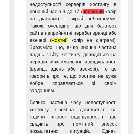
недоступності серверів хостингу в
робочий час з 8 до 17 (
червоний
колір
на діаграмі) є вкрай небажаними.
Також, очевидно, що для багатьох
сайтів неприйнятні перебої вранці або
ввечері (
жовтий
колір на діаграмі).
Зрозуміло, що, якщо значна частина
падінь сайту хостингу доводиться на
періоди максимальної відвідуваності
(вранці, вдень або ввечері), то це
говорить про те, що хостинг не дуже
добре справляється зі своїм
завданням.
Велика частина часу недоступності
хостингу x-host.ua доводиться на
години піковоі відвідуваності, що
свідчить про помітний внесок
позаштатних ситуацій. Однак,