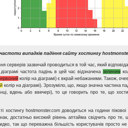
 частоти випадків падіння сайту хостингу hostmonster
я серверів зазвичай проводиться в той час, який відповідає
а діаграмі частота падінь в цей час відзначена
зеленим
кол
червоний
колір на діаграмі) є вкрай небажаними. Також, оче
ий
колір на діаграмі). Зрозуміло, що, якщо значна частина па
анці, вдень або ввечері), то це говорить про те, що хост
і хостингу hostmonster.com доводиться на години піковоі 
нак, достатньо високий рівень аптайма свідчить про те, щ
дко, так що переважна більшість користувачів просто не 