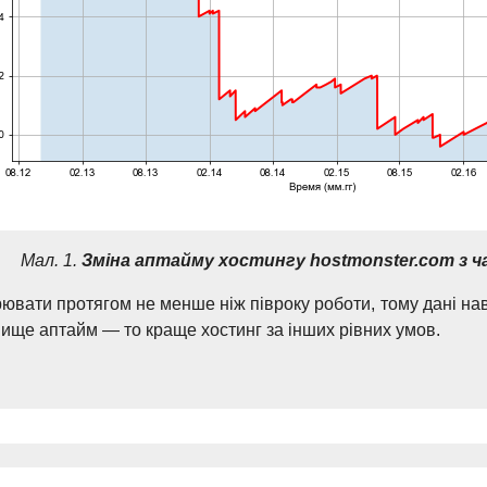
Мал. 1.
Зміна аптайму хостингу hostmonster.com з ч
рювати протягом не менше ніж півроку роботи, тому дані нав
вище аптайм — то краще хостинг за інших рівних умов.