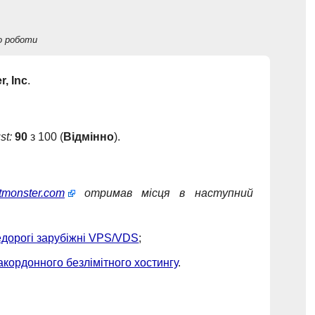
о роботи
, Inc
.
st
:
90
з 100 (
Відмінно
).
tmonster.com
отримав місця в наступний
дорогі зарубіжні VPS/VDS
;
акордонного безлімітного хостингу
.