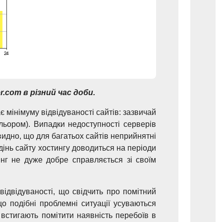
.com в різний час доби.
 мінімуму відвідуваності сайтів: зазвичай
ьором). Випадки недоступності серверів
видно, що для багатьох сайтів неприйнятні
дінь сайту хостингу доводиться на періоди
инг не дуже добре справляється зі своїм
відвідуваності, що свідчить про помітний
о подібні проблемні ситуації усуваються
встигають помітити наявність перебоїв в