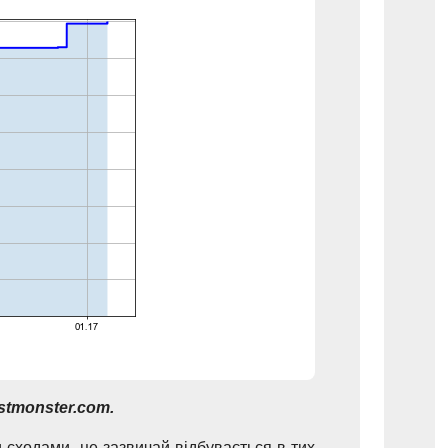
tmonster.com.
 сходами, це зазвичай відбувається в тих