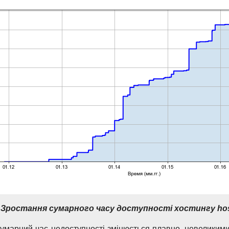
.
Зростання сумарного часу доступності хостингу hos
сумарний час недоступності змінюється плавно, невеликими