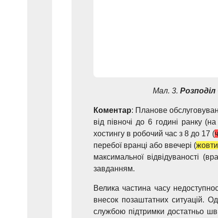
Мал. 3.
Розподіл
Коментар
: Планове обслуговуванн
від півночі до 6 годині ранку (н
хостингу в робочий час з 8 до 17 (
перебої вранці або ввечері (
жовт
максимальної відвідуваності (вр
завданням.
Велика частина часу недоступност
внесок позаштатних ситуацій. Од
службою підтримки достатньо шви