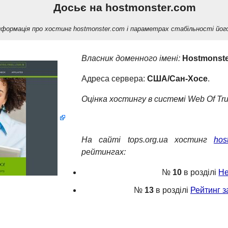
Досьє на hostmonster.com
нформація про хостинг hostmonster.com і параметрах стабільності йог
Власник доменного імені:
Hostmonster
Адреса сервера:
США/Сан-Хосе
.
Оцінка хостингу в системі
Web Of Tru
На сайті
tops.org.ua
хостинг
hos
рейтингах:
№
10
в розділі
Не
№
13
в розділі
Рейтинг з