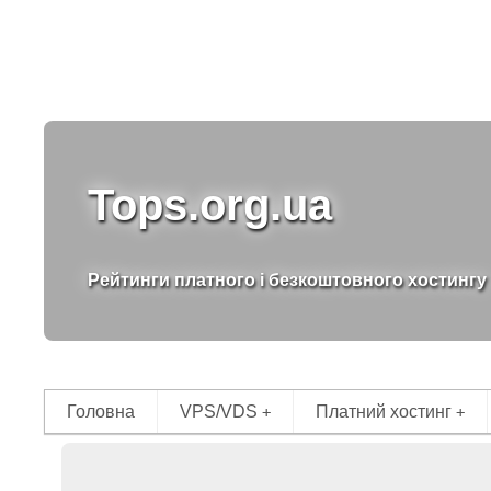
Tops.org.ua
Рейтинги платного і безкоштовного хостингу
Головна
VPS/VDS
Платний хостинг
+
+