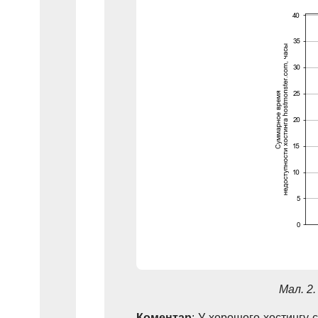
Мал. 2
Коментар
: У хорошого хостингу 