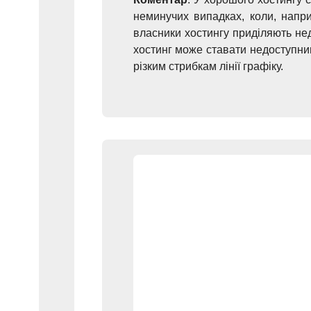
неминучих випадках, коли, напр
власники хостингу приділяють нед
хостинг може ставати недоступним 
різким стрибкам лінії графіку.